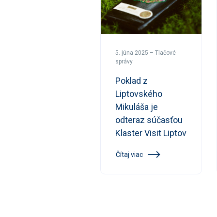
5. júna 2025 – Tlačové
správy
Poklad z
Liptovského
Mikuláša je
odteraz súčasťou
Klaster Visit Liptov
Čítaj viac