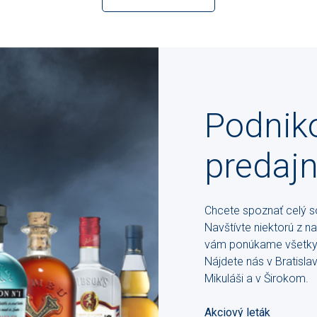
Podnik
predaj
Chcete spoznať celý so
Navštívte niektorú z n
vám ponúkame všetky 
Nájdete nás v Bratisl
Mikuláši a v Širokom.
Akciový leták