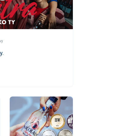
vy
y.