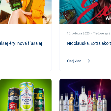
15. októbra 2025 – Tlačové sprá
šej éry: nová fľaša aj
Nicolauska. Extra ako t
Čítaj viac