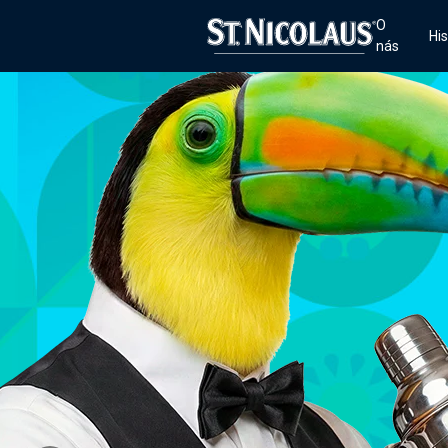
O
His
nás