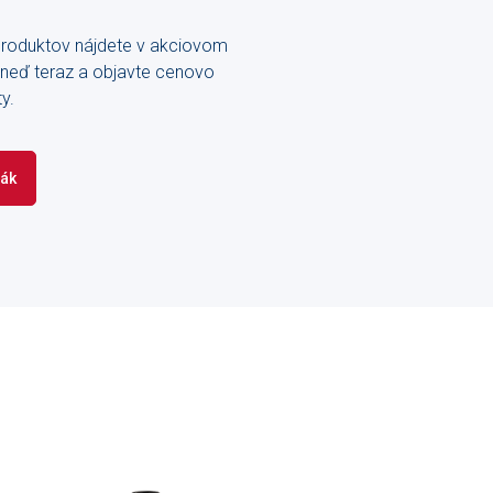
produktov nájdete v akciovom
o hneď teraz a objavte cenovo
y.
ták