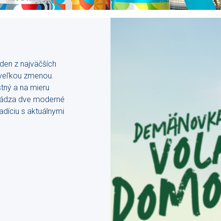
den z najväčších
 veľkou zmenou.
tný a na mieru
uvádza dve moderné
adíciu s aktuálnymi